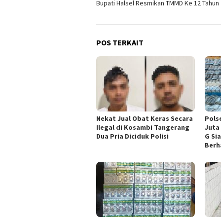
Bupati Halsel Resmikan TMMD Ke 12 Tahun
pos
POS TERKAIT
Nekat Jual Obat Keras Secara
Pols
Ilegal di Kosambi Tangerang
Juta
Dua Pria Diciduk Polisi
G Si
Berh