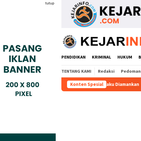
Loncat
tutup
ke
konten
PENDIDIKAN
KRIMINAL
HUKUM
TENTANG KAMI
Redaksi
Pedoman 
n Obat Ilegal, Dua Pelaku Diamankan
Konten Spesial
Perkuat Pelatihan