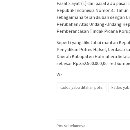
Pasal 2 ayat (1) dan pasal 3 Jo pasal 
Republik Indonesia Nomor 31 Tahun
sebagaimana telah diubah dengan 
Perubahan Atas Undang-Undang Repu
Pemberantasan Tindak Pidana Korup
Seperti yang diketahui mantan Kepal
Penyidikan Polres Halsel, berdasark
Daerah Kabupaten Halmahera Selata
sebesar Rp.352.500.000,00. red Sumber 
Wr
kades yaba ditahan polisi
kades yab
Navigasi
Pos sebelumnya