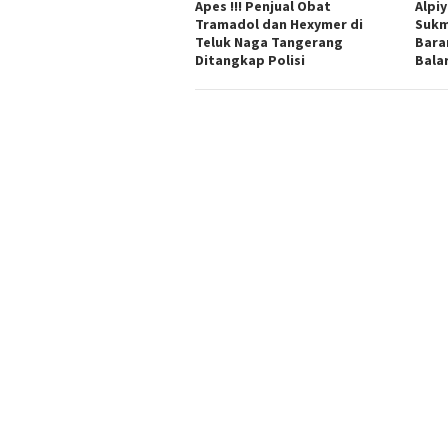
Apes !!! Penjual Obat
Alpi
Tramadol dan Hexymer di
Sukm
Teluk Naga Tangerang
Bara
Ditangkap Polisi
Bala