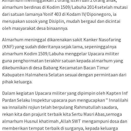
Almarhum meninggalkan 1 orang isteri dan 2 orang anak,
almarhum berdinas di Kodim 1509/Labuha 2014 setelah mutasi
dari satuan lamanya Yonif 403 di Kodam IV/Diponegoro, ia
merupakan sosok yang Disiplin, mudah bergaul dan dicintai
oleh masyarakat desa binaannya.
Almarhum meninggal dikarenakan sakit Kanker Nasofaring
(KNF) yang sudah dideritanya sejak lama, sepeninggalnya
almarhum Kodim 1509/Labuha menggelar Upacara militer
guna penghormatan terakhir satuan kepada almarhum yang
dikebumikan di desa Babang Kecamatan Bacan Timur
Kabupaten Halmahera Selatan sesuai dengan permintaan dari
pihak keluarga.
Dalam kegiatan Upacara militer yang dipimpin oleh Kapten Inf
Pardan Selaku Inspektur upacara pun mengucapkan ” Innalilahi
wa innailaihi rojiun telah berpulang Rahmatullah saudara,
rekan kita dan prajurit terbaik kita Sertu Masri Abas,semoga
almarhum Husnul khatimah ,Allah SWT mengampuni dosa dan
memberikan tempat terbaik di surganya, kepada keluarga