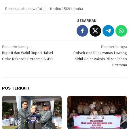
Babinsa Labuha wafat
Kodim 1509 Labuha
SEBARKAN
Navigasi
Pos sebelumnya
Pos berikutnya
Bupati dan Wakil Bupati Halsel
Polsek dan Puskesmas Lawang
pos
Gelar Rakerda Bersama SKPD
Kidul Gelar Vaksin Pfizer Tahap
Pertama
POS TERKAIT