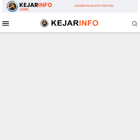
Loncat
ke
konten
Menu
Mobile