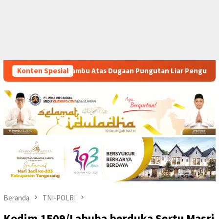
gaan Pungutan Liar Pengurusan PM 1
Konten Spesial
Dianggap Tidak Pro
Beranda
TNI-POLRI
Kodim 1509/Labuha berduka Sertu Masri