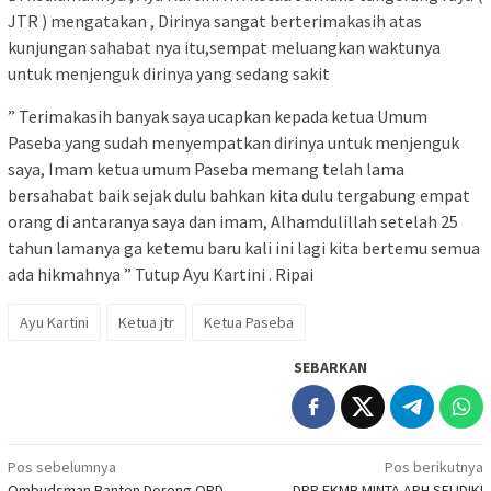
JTR ) mengatakan , Dirinya sangat berterimakasih atas
kunjungan sahabat nya itu,sempat meluangkan waktunya
untuk menjenguk dirinya yang sedang sakit
” Terimakasih banyak saya ucapkan kepada ketua Umum
Paseba yang sudah menyempatkan dirinya untuk menjenguk
saya, Imam ketua umum Paseba memang telah lama
bersahabat baik sejak dulu bahkan kita dulu tergabung empat
orang di antaranya saya dan imam, Alhamdulillah setelah 25
tahun lamanya ga ketemu baru kali ini lagi kita bertemu semua
ada hikmahnya ” Tutup Ayu Kartini . Ripai
Ayu Kartini
Ketua jtr
Ketua Paseba
SEBARKAN
Navigasi
Pos sebelumnya
Pos berikutnya
Ombudsman Banten Dorong OPD
DPP FKMB MINTA APH SELIDIKI