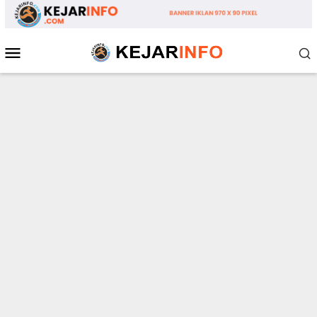
Loncat
ke
konten
Menu
Mobile