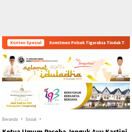
en Polsek Tigaraksa Tindak Tegas Peredaran Obat Ilegal, Dua P
Konten Spesial
Beranda
Sosial
Ketua Umum Paseba Jenguk Ayu Kartini