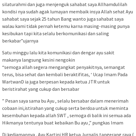
silaturahmi dan juga menjenguk sahabat saya Allhamdulilah
kondisi nya sudah agak lumayan membaik insya Allah sehat Ayu
sahabat saya sejak 25 tahun Bang wanto juga sahabat saya
walau kami tidak pernah ketemu karna masing-masing punya
kesibukan tapi kita selalu berkomunikasi dan saling
berkabar”ujarnya
Satu minggu lalu kita komunikasi dan dengar ayu sakit
makanya langsung kesini nengokin
“semoga allah segera mengangkat penyakitnya, semangat
terus, bisa sehat dan kembali beraktifitas, ‘ Ucap Imam Pada
WartwanD ia juga berpesan kepada ketua JTR untuk
beristirahat yang cukup dan bersabar
” Pesan saya sama bu Ayu , selalu bersabar dalam menerimah
cobaan ini,istirahan yang cukup serta berdoa untuk meminta
kesembuhan kepada allah SWT , semoga di balik ini semua ada
Hikmanya tentunya buat kebaikan Bu ayu ,” pungkas Imam
Di kediamannya , Ayu Kartini HR ketua Jurnalis tangerang raya (