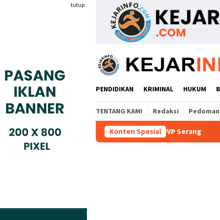
Loncat
tutup
ke
konten
PENDIDIKAN
KRIMINAL
HUKUM
TENTANG KAMI
Redaksi
Pedoman 
n MoU Dengan BBPVP Serang
Konten Spesial
Warga Adukan Kades Buaran 