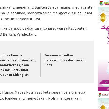
nami yang menerjang Banten dan Lampung, media center
na Selat Sunda, mendata telah mengevakuasi 222 jasad.
 37 belum teridentifikasi.
bil keluarga, tiga diantaranya jasad warga Kabupaten
D Berkah, Pandeglang.
mpinan Pondok
Bersama Wujudkan
santren Nailul Amanah,
Harkamtibmas dan Lawan
nolak Keras Ajakan
Hoax
hak lain untuk buat
rusuhan Sidang MK
v Humas Mabes Polri saat keterangan pers di media
rita, Pandeglang menyatakan, Polri mengerahkan