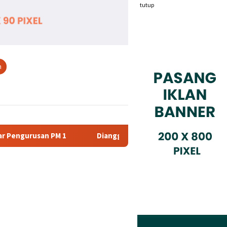
tutup
n
ggap Tidak Profesional, PT. Rajeg Media Telekomunikasi Jadi So