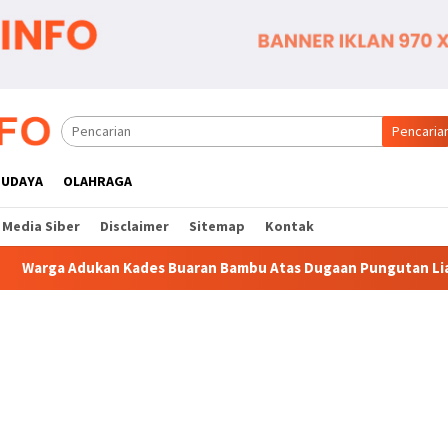
Pencaria
BUDAYA
OLAHRAGA
Media Siber
Disclaimer
Sitemap
Kontak
Bambu Atas Dugaan Pungutan Liar Pengurusan PM 1
Dian