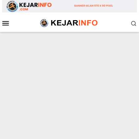
Loncat
ke
konten
Menu
Mobile