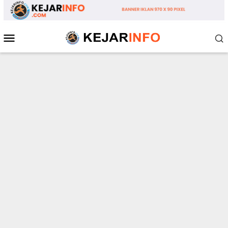
Loncat
ke
konten
Menu
Mobile