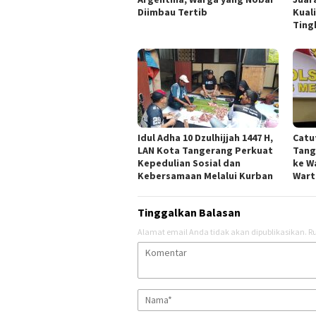
Diimbau Tertib
Kual
Ting
Idul Adha 10 Dzulhijjah 1447 H,
Catu
LAN Kota Tangerang Perkuat
Tang
Kepedulian Sosial dan
ke W
Kebersamaan Melalui Kurban
Wart
Tinggalkan Balasan
Alamat email Anda tidak akan dipublikasikan.
Ru