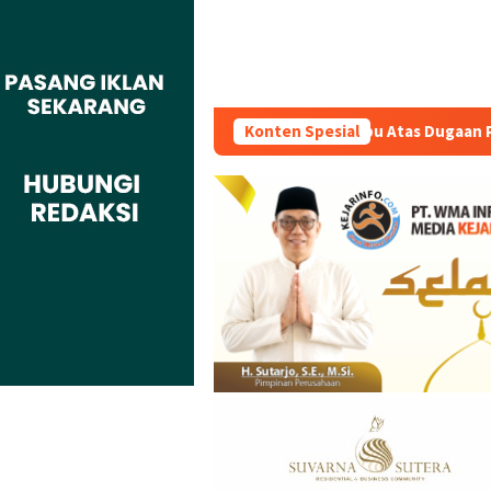
kan Kades Buaran Bambu Atas Dugaan Pungutan Liar Pengurusan
Konten Spesial