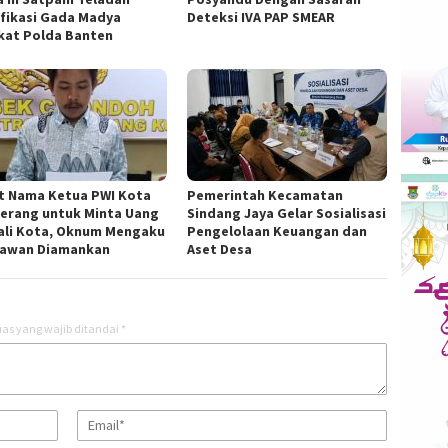
ifikasi Gada Madya
Deteksi IVA PAP SMEAR
kat Polda Banten
t Nama Ketua PWI Kota
Pemerintah Kecamatan
erang untuk Minta Uang
Sindang Jaya Gelar Sosialisasi
ali Kota, Oknum Mengaku
Pengelolaan Keuangan dan
awan Diamankan
Aset Desa
as yang wajib ditandai
*