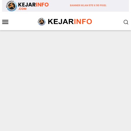
Loncat
ke
konten
Menu
Mobile