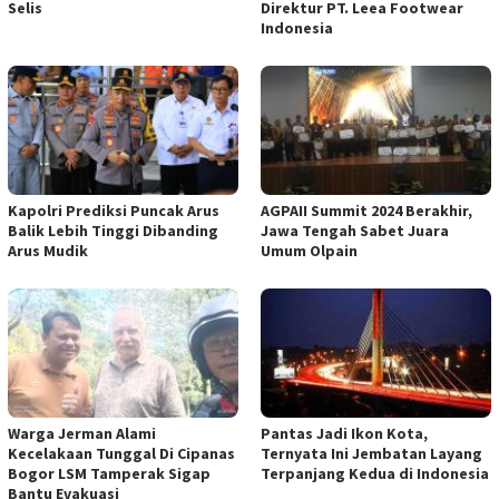
Selis
Direktur PT. Leea Footwear
Indonesia
Kapolri Prediksi Puncak Arus
AGPAII Summit 2024 Berakhir,
Balik Lebih Tinggi Dibanding
Jawa Tengah Sabet Juara
Arus Mudik
Umum Olpain
Warga Jerman Alami
Pantas Jadi Ikon Kota,
Kecelakaan Tunggal Di Cipanas
Ternyata Ini Jembatan Layang
Bogor LSM Tamperak Sigap
Terpanjang Kedua di Indonesia
Bantu Evakuasi