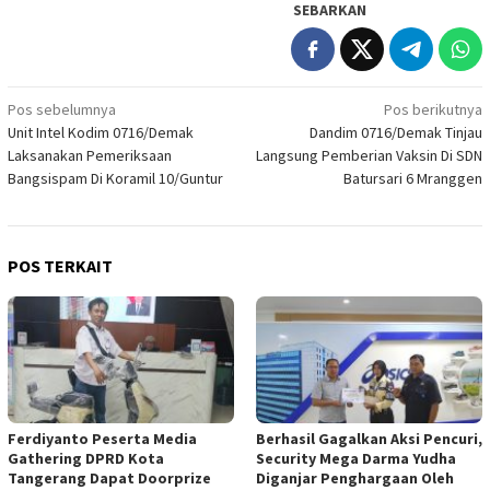
SEBARKAN
Navigasi
Pos sebelumnya
Pos berikutnya
Unit Intel Kodim 0716/Demak
Dandim 0716/Demak Tinjau
pos
Laksanakan Pemeriksaan
Langsung Pemberian Vaksin Di SDN
Bangsispam Di Koramil 10/Guntur
Batursari 6 Mranggen
POS TERKAIT
Ferdiyanto Peserta Media
Berhasil Gagalkan Aksi Pencuri,
Gathering DPRD Kota
Security Mega Darma Yudha
Tangerang Dapat Doorprize
Diganjar Penghargaan Oleh