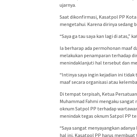
ujarnya.
Saat dikonfirmasi, Kasatpol PP Kot
mengetahui. Karena dirinya sedang b
“Saya ga tau saya kan lagi di atas,” k
Ia berharap ada permohonan maaf d
melakukan penamparan terhadap diriny
menindaklanjuti hal tersebut dan mem
“Intinya saya ingin kejadian ini tida
maaf secara organisasi atau kelemba
Di tempat terpisah, Ketua Persatua
Muhammad Fahmi mengaku sangat m
oknum Satpol PP terhadap wartawan. 
menindak tegas oknum Satpol PP ter
“Saya sangat menyayangkan adanya 
hal ini, Kasatpol PP harus membuat