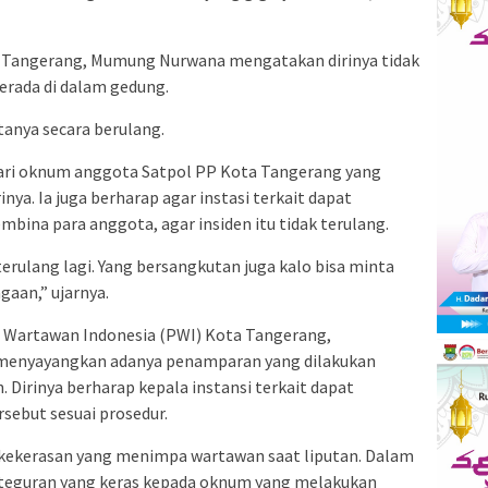
a Tangerang, Mumung Nurwana mengatakan dirinya tidak
erada di dalam gedung.
atanya secara berulang.
ari oknum anggota Satpol PP Kota Tangerang yang
a. Ia juga berharap agar instasi terkait dapat
bina para anggota, agar insiden itu tidak terulang.
k terulang lagi. Yang bersangkutan juga kalo bisa minta
gaan,” ujarnya.
n Wartawan Indonesia (PWI) Kota Tangerang,
enyayangkan adanya penamparan yang dilakukan
Dirinya berharap kepala instansi terkait dapat
sebut sesuai prosedur.
kekerasan yang menimpa wartawan saat liputan. Dalam
 teguran yang keras kepada oknum yang melakukan