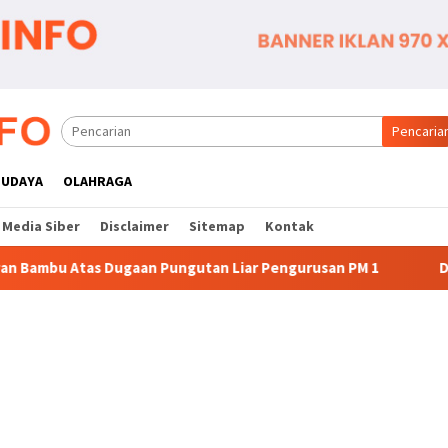
Pencaria
BUDAYA
OLAHRAGA
Media Siber
Disclaimer
Sitemap
Kontak
gutan Liar Pengurusan PM 1
Dianggap Tidak Profesional