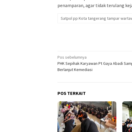
penamparan, agar tidak terulang kejad
Satpol pp Kota tangerang tampar warta
Navigasi
Pos sebelumnya
PHK Sepihak Karyawan Pt Gaya Abadi Sam
pos
Berlanjut Kemediasi
POS TERKAIT