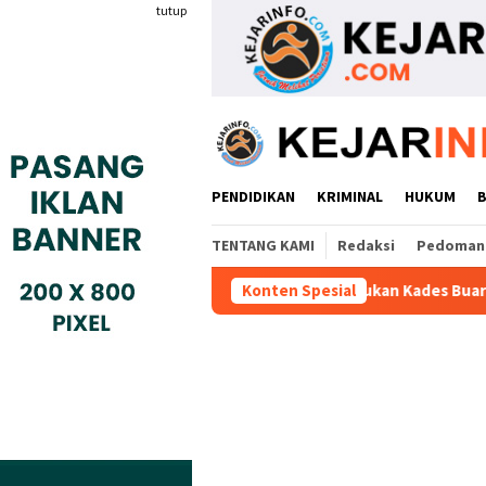
Loncat
tutup
ke
konten
PENDIDIKAN
KRIMINAL
HUKUM
TENTANG KAMI
Redaksi
Pedoman 
rang
Warga Adukan Kades Buaran Bambu Atas Dugaan Pun
Konten Spesial