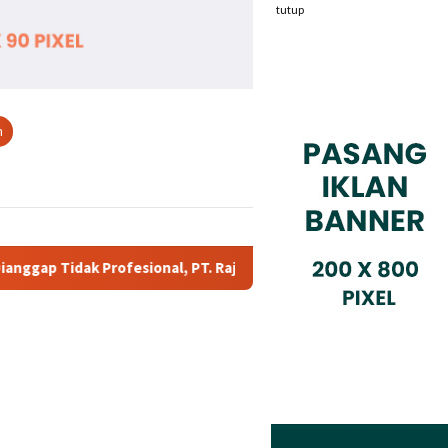
tutup
n
, PT. Rajeg Media Telekomunikasi Jadi Sorotan Pelanggan