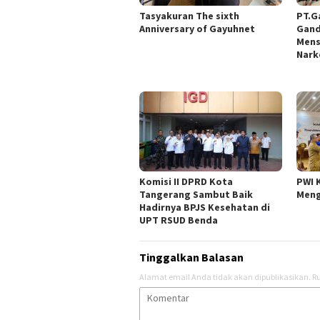
Tasyakuran The sixth
PT.G
Anniversary of Gayuhnet
Gand
Mens
Nark
Komisi II DPRD Kota
PWI 
Tangerang Sambut Baik
Meng
Hadirnya BPJS Kesehatan di
UPT RSUD Benda
Tinggalkan Balasan
Alamat email Anda tidak akan dipublikasikan.
Ru