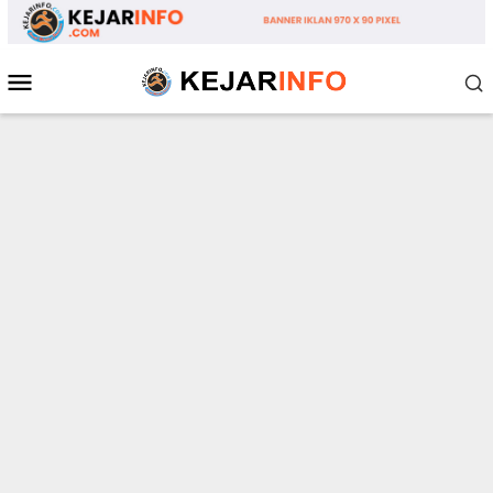
Loncat
ke
konten
Menu
Mobile