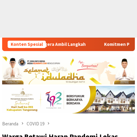
kah
Konten Spesial
Komitmen Polsek Tigaraksa Tindak Tegas Peredaran 
Beranda
COVID 19
Warga Betawi Harap Pandemi Lekas