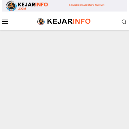
Loncat
ke
konten
Menu
Mobile