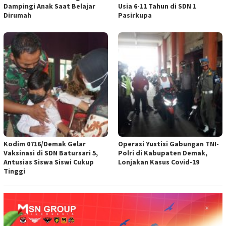
Dampingi Anak Saat Belajar
Usia 6-11 Tahun di SDN 1
Dirumah
Pasirkupa
Kodim 0716/Demak Gelar
Operasi Yustisi Gabungan TNI-
Vaksinasi di SDN Batursari 5,
Polri di Kabupaten Demak,
Antusias Siswa Siswi Cukup
Lonjakan Kasus Covid-19
Tinggi