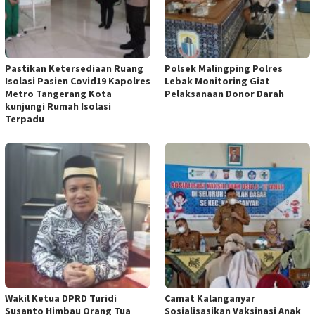
Pastikan Ketersediaan Ruang
Polsek Malingping Polres
Isolasi Pasien Covid19 Kapolres
Lebak Monitoring Giat
Metro Tangerang Kota
Pelaksanaan Donor Darah
kunjungi Rumah Isolasi
Terpadu
Wakil Ketua DPRD Turidi
Camat Kalanganyar
Susanto Himbau Orang Tua
Sosialisasikan Vaksinasi Anak