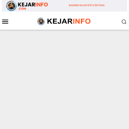
Loncat
ke
konten
Menu
Mobile