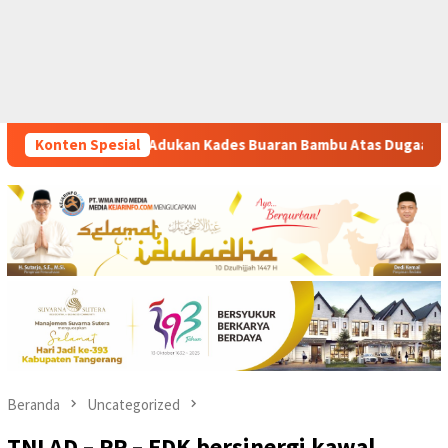
uaran Bambu Atas Dugaan Pungutan Liar Pengurusan PM 1
Konten Spesial
Beranda
Uncategorized
TNI AD – PP – FDK bersinergi kawal