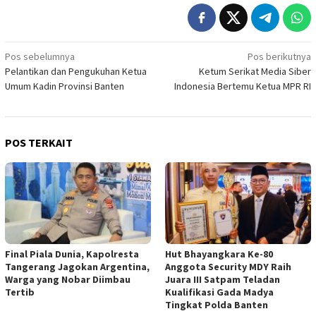
Navigasi
Pos sebelumnya
Pos berikutnya
Pelantikan dan Pengukuhan Ketua
Ketum Serikat Media Siber
pos
Umum Kadin Provinsi Banten
Indonesia Bertemu Ketua MPR RI
POS TERKAIT
Final Piala Dunia, Kapolresta
Hut Bhayangkara Ke-80
Tangerang Jagokan Argentina,
Anggota Security MDY Raih
Warga yang Nobar Diimbau
Juara III Satpam Teladan
Tertib
Kualifikasi Gada Madya
Tingkat Polda Banten