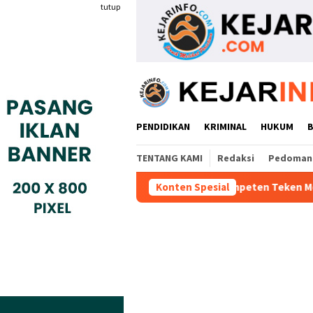
Loncat
tutup
ke
konten
PENDIDIKAN
KRIMINAL
HUKUM
TENTANG KAMI
Redaksi
Pedoman 
dustri Gyokai Indonesia Kompeten Teken MoU Dengan BBPVP Sera
Konten Spesial