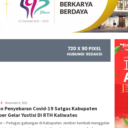
19
Kejar
November 6, 2021
n Penyebaran Covid-19 Satgas Kabupaten
Info
er Gelar Yustisi Di RTH Kaliwates
r – Petugas gabungan di Kabupaten Jember kembali menggelar