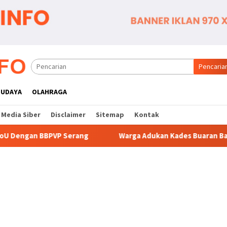
Pencaria
BUDAYA
OLAHRAGA
Media Siber
Disclaimer
Sitemap
Kontak
ng
Warga Adukan Kades Buaran Bambu Atas Dugaan Pungu