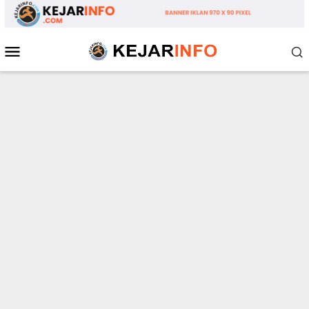
Loncat
ke
konten
Menu
Mobile