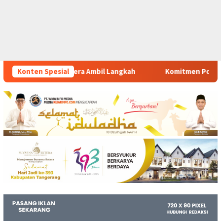
Langkah
Konten Spesial
Komitmen Polsek Tigaraksa Tindak Tegas Pereda