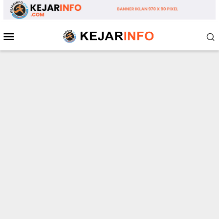
Loncat
ke
konten
Menu
Mobile