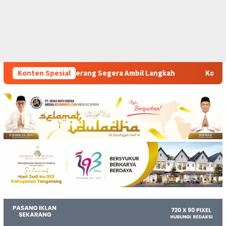
era Ambil Langkah
Konten Spesial
Komitmen Polsek Tigaraksa Tindak T