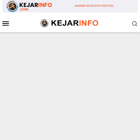
Loncat
ke
konten
Menu
Mobile