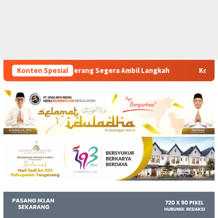
gera Ambil Langkah
Konten Spesial
Komitmen Polsek Tigaraksa Tindak 