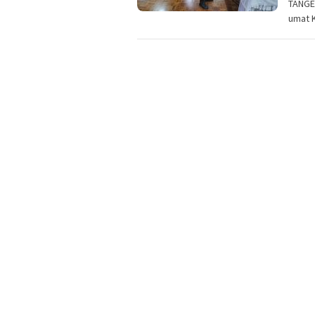
TANGE
umat K