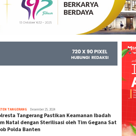
ATEN TANGERANG
Kejar
Desember 25, 2024
lresta Tangerang Pastikan Keamanan Ibadah
Info
m Natal dengan Sterilisasi oleh Tim Gegana Sat
ob Polda Banten