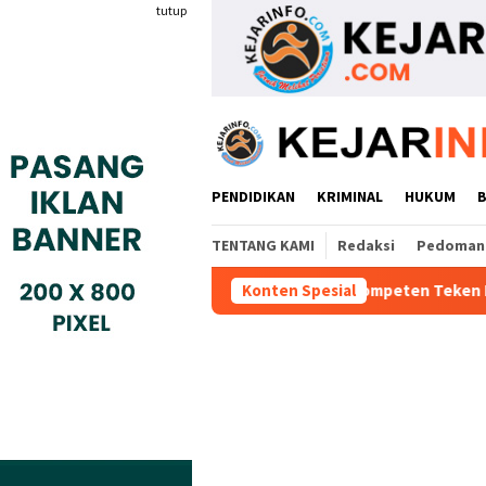
Loncat
tutup
ke
konten
PENDIDIKAN
KRIMINAL
HUKUM
TENTANG KAMI
Redaksi
Pedoman 
sis Industri Gyokai Indonesia Kompeten Teken MoU Dengan BBPVP
Konten Spesial