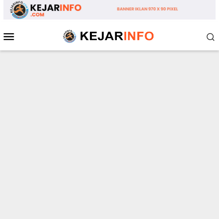
Loncat
ke
konten
Menu
Mobile