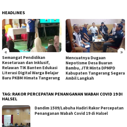
HEADLINES
«
»
Blue Light Patrol Satlantas
Mencuatnya Dugaan
Polresta Tangerang Gagalkan
Nepotisme Desa Buaran
Aksi Curanmor, Dua Pria
Bambu, JTR Minta DPMPD
Diamankan
Kabupaten Tangerang Segera
Ambil Langkah
TAG:
RAKOR PERCEPATAN PENANGANAN WABAH COVID 19 DI
HALSEL
Dandim 1509/Labuha Hadiri Rakor Percepatan
Penanganan Wabah Covid 19 di Halsel