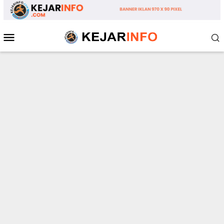
Loncat
ke
konten
Menu
Mobile