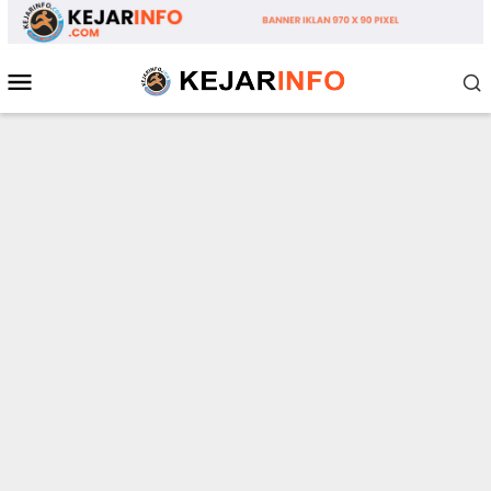
Loncat
ke
konten
Menu
Mobile