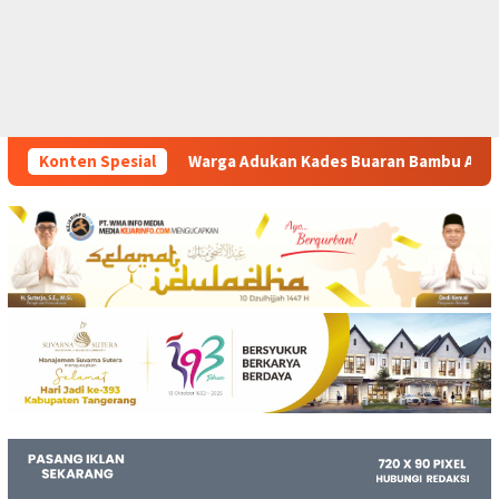
Adukan Kades Buaran Bambu Atas Dugaan Pungutan Liar Pengur
Konten Spesial