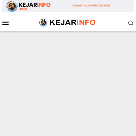
Loncat
ke
konten
Menu
Mobile