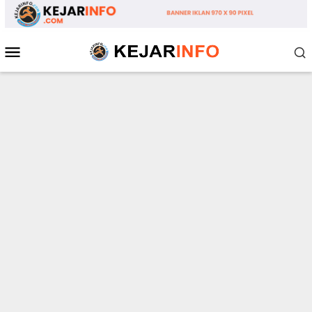
Loncat
ke
konten
Menu
Mobile