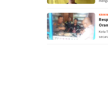
mengu
KRIMI
Resp
Oran
Kota 
secara