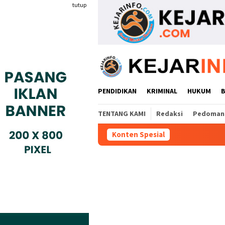
Loncat
tutup
ke
konten
PENDIDIKAN
KRIMINAL
HUKUM
TENTANG KAMI
Redaksi
Pedoman 
Konten Spesial
Mencuatny