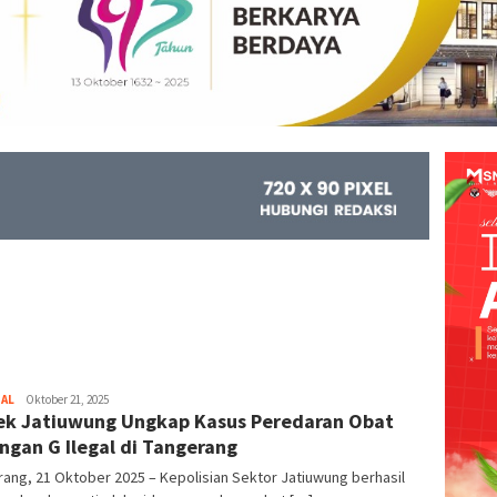
NAL
Kejar
Oktober 21, 2025
ek Jatiuwung Ungkap Kasus Peredaran Obat
Info
ngan G Ilegal di Tangerang
ang, 21 Oktober 2025 – Kepolisian Sektor Jatiuwung berhasil