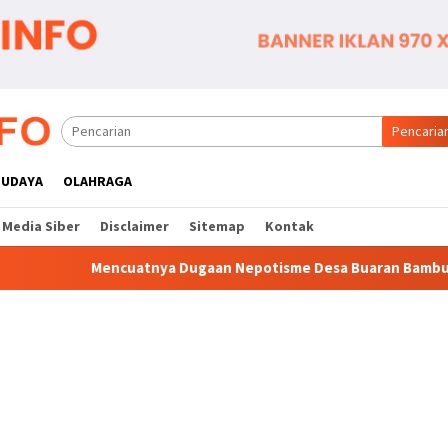
Pencaria
BUDAYA
OLAHRAGA
Media Siber
Disclaimer
Sitemap
Kontak
a Dugaan Nepotisme Desa Buaran Bambu, JTR Minta DPMPD Kabu