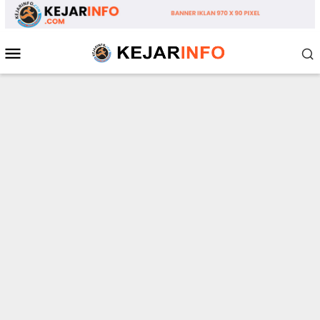
Loncat
ke
konten
Menu
Mobile