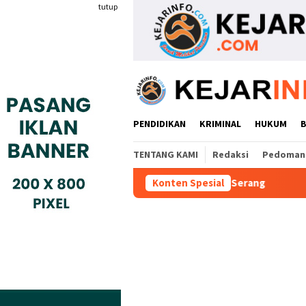
Loncat
tutup
ke
konten
PENDIDIKAN
KRIMINAL
HUKUM
TENTANG KAMI
Redaksi
Pedoman 
n Teken MoU Dengan BBPVP Serang
Konten Spesial
Warga Adukan Kades Bu