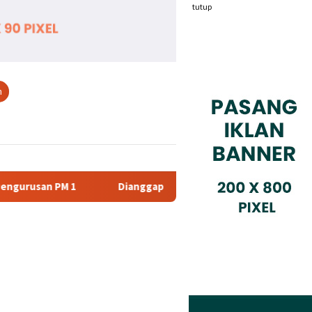
tutup
n
Dianggap Tidak Profesional, PT. Rajeg Media Telekomunikasi J