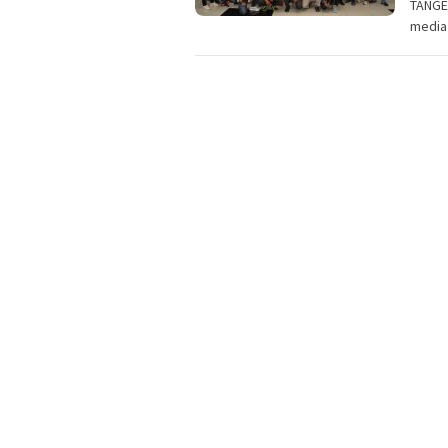
TANGE
media