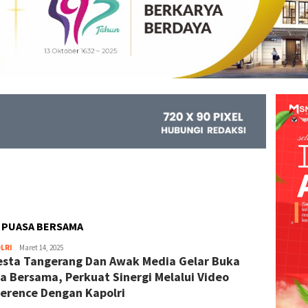
A PUASA BERSAMA
LRI
Kejar
Maret 14, 2025
esta Tangerang Dan Awak Media Gelar Buka
Info
a Bersama, Perkuat Sinergi Melalui Video
erence Dengan Kapolri