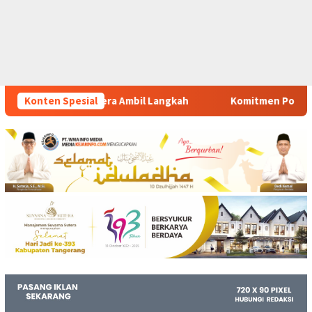
 Langkah
Konten Spesial
Komitmen Polsek Tigaraksa Tindak Tegas Pered