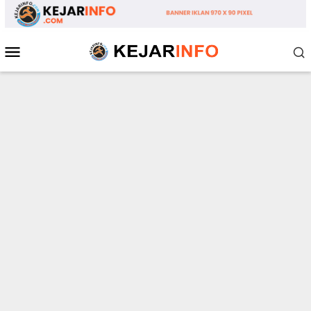
Loncat
ke
konten
Menu
Mobile