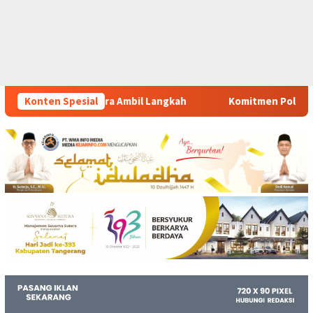
Langkah
Konten Spesial
Komitmen Polsek Tigaraksa Tindak Tegas Pereda