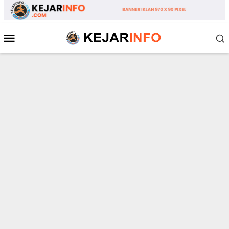
Loncat
ke
konten
Menu
Mobile