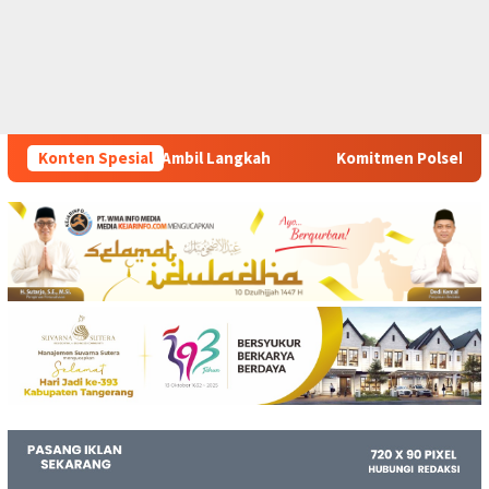
ngkah
Konten Spesial
Komitmen Polsek Tigaraksa Tindak Tegas Peredara