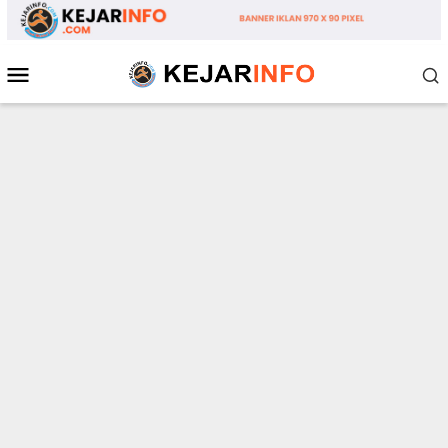
Loncat
ke
konten
Menu
Mobile