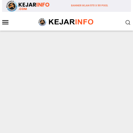
Loncat
ke
konten
Menu
Mobile