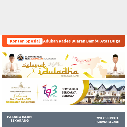
Kades Buaran Bambu Atas Dugaan Pungutan Liar Pengurusan PM 
Konten Spesial