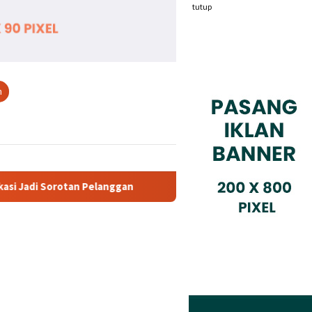
tutup
n
nggan