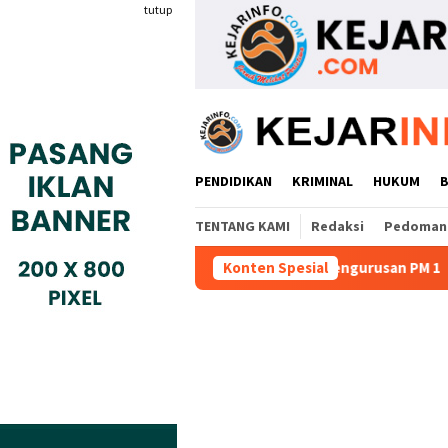
Loncat
tutup
ke
konten
PENDIDIKAN
KRIMINAL
HUKUM
TENTANG KAMI
Redaksi
Pedoman 
 Dugaan Pungutan Liar Pengurusan PM 1
Konten Spesial
Dianggap Tidak