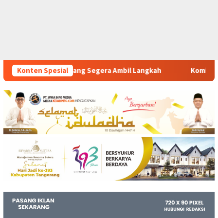
a Ambil Langkah
Konten Spesial
Komitmen Polsek Tigaraksa Tindak Tega