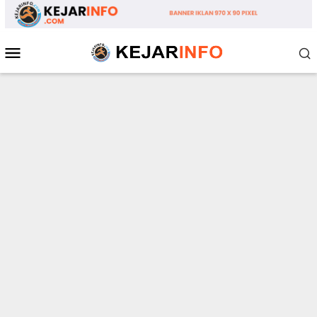
Loncat
ke
konten
Menu
Mobile