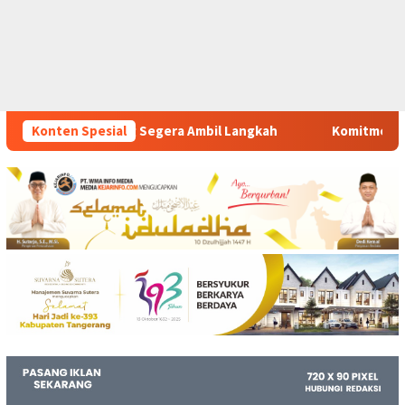
mbil Langkah
Konten Spesial
Komitmen Polsek Tigaraksa Tindak Tegas P