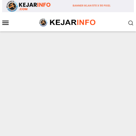
Loncat
ke
konten
Menu
Mobile