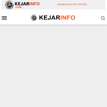
Loncat
ke
konten
Menu
Mobile