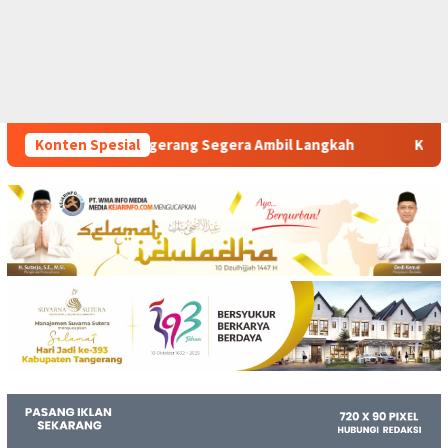
egera Ambil Langkah
Konten Spesial
Komitmen Polsek Tigaraksa Tindak