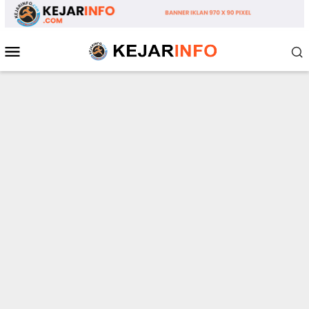
Loncat
ke
konten
Menu
Mobile