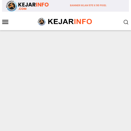
Loncat
ke
konten
Menu
Mobile