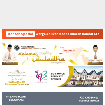
kan Kades Buaran Bambu Atas Dugaan Pungutan Liar Pengurusan
Konten Spesial