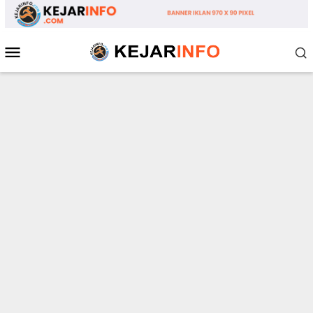
Loncat
ke
konten
Menu
Mobile