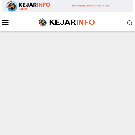
Loncat
ke
konten
Menu
Mobile