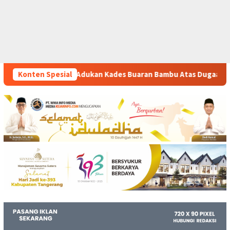
es Buaran Bambu Atas Dugaan Pungutan Liar Pengurusan PM 1
Konten Spesial