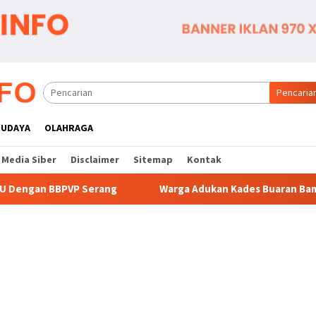
Pencaria
BUDAYA
OLAHRAGA
Media Siber
Disclaimer
Sitemap
Kontak
ng
Warga Adukan Kades Buaran Bambu Atas Dugaan Pungu