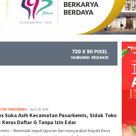
ATEN TANGERANG
Kejar
April 29, 2024
s Suka Asih Kecamatan Pasarkemis, Sidak Toko
Info
 Keras Daftar G Tanpa Izin Edar
emis – Menindak lanjuti laporan dari masyarakat Kepala Desa