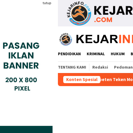
Loncat
tutup
ke
konten
PENDIDIKAN
KRIMINAL
HUKUM
TENTANG KAMI
Redaksi
Pedoman 
dustri Gyokai Indonesia Kompeten Teken MoU Dengan BBPVP Sera
Konten Spesial