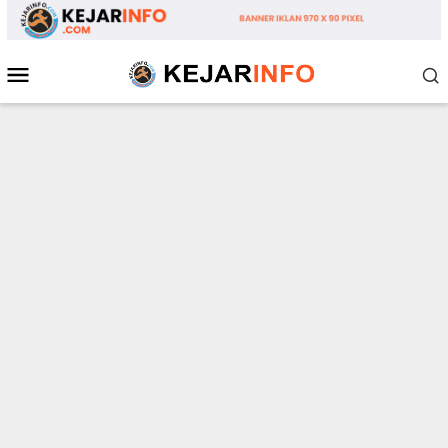
Loncat
ke
konten
Menu
Mobile