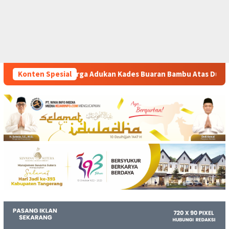
an Kades Buaran Bambu Atas Dugaan Pungutan Liar Pengurusan 
Konten Spesial