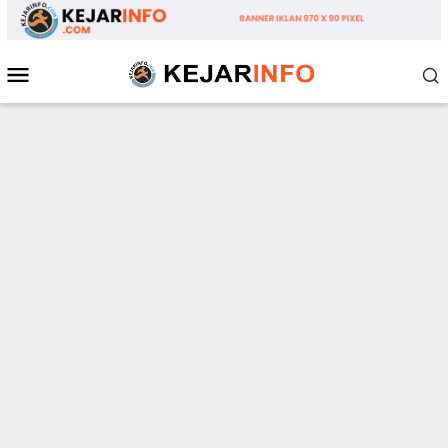
Loncat
ke
konten
Menu
Mobile