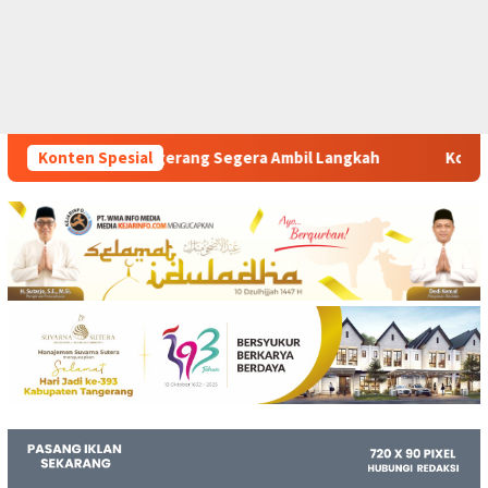
egera Ambil Langkah
Konten Spesial
Komitmen Polsek Tigaraksa Tindak 