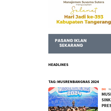
HEADLINES
TAG:
MUSRENBANGNAS 2024
DKI
Keja
Me
MUS
Info
SIN
PRES