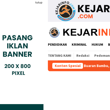
Loncat
tutup
ke
konten
PENDIDIKAN
KRIMINAL
HUKUM
TENTANG KAMI
Redaksi
Pedoman 
a Dugaan Nepotisme Desa Buaran Bambu, JTR Minta DPMPD Kab
Konten Spesial