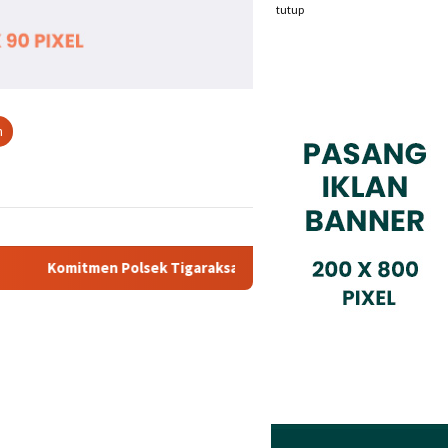
tutup
n
k Tigaraksa Tindak Tegas Peredaran Obat Ilegal, Dua Pelaku Di