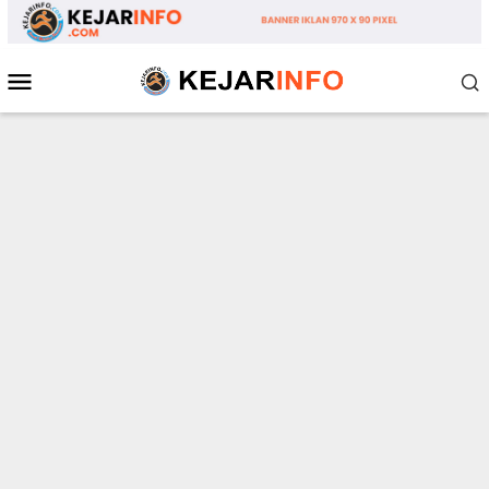
Loncat
ke
konten
Menu
Mobile