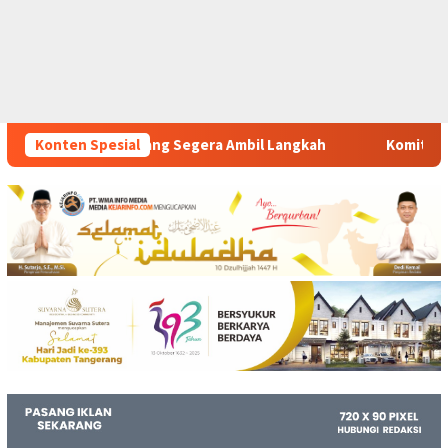
a Ambil Langkah
Konten Spesial
Komitmen Polsek Tigaraksa Tindak Tega