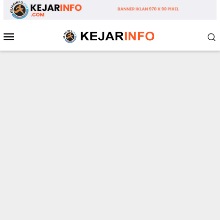
Loncat
ke
konten
Menu
Mobile