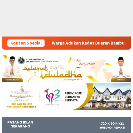
a Adukan Kades Buaran Bambu Atas Dugaan Pungutan Liar Pengu
Konten Spesial