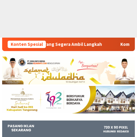
ra Ambil Langkah
Konten Spesial
Komitmen Polsek Tigaraksa Tindak Te