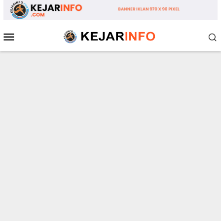
Loncat
ke
konten
Menu
Mobile