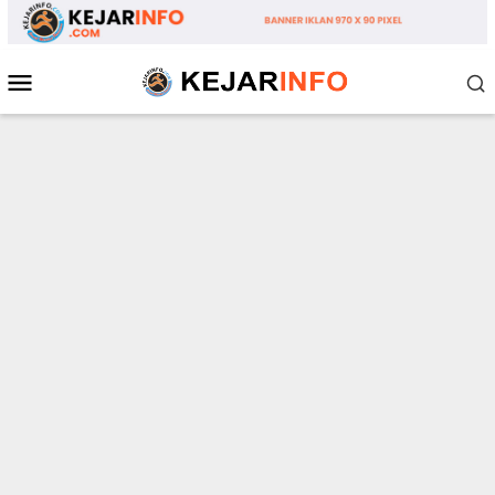
Loncat
ke
konten
Menu
Mobile