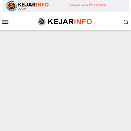
Loncat
ke
konten
Menu
Mobile