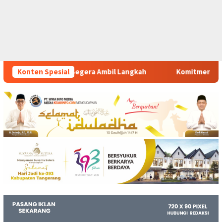
bil Langkah
Konten Spesial
Komitmen Polsek Tigaraksa Tindak Tegas Pe