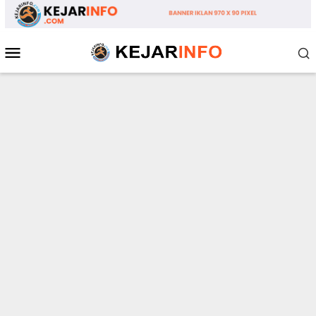
Loncat
ke
konten
Menu
Mobile