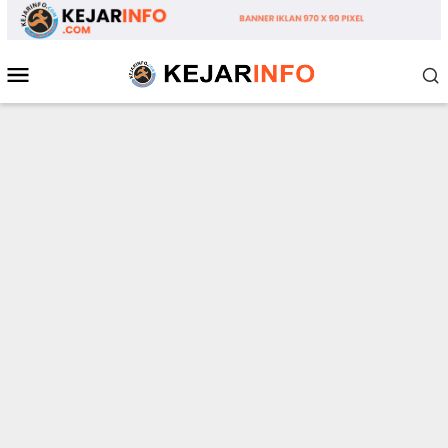
Loncat
ke
konten
Menu
Mobile