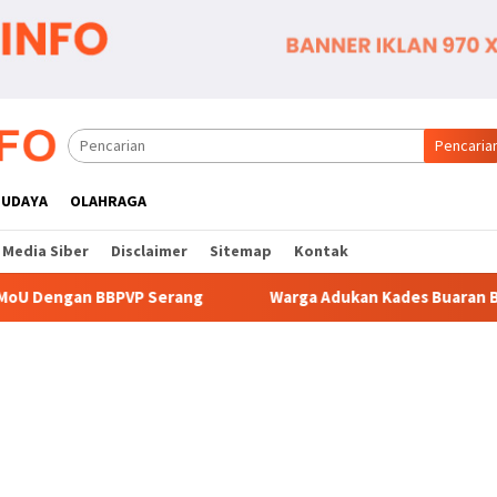
Pencaria
BUDAYA
OLAHRAGA
Media Siber
Disclaimer
Sitemap
Kontak
rang
Warga Adukan Kades Buaran Bambu Atas Dugaan Pun