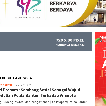
N PEDULI ANGGOTA
EGORIZED
Kejar
Januari 21, 2019
d Propam : Sambang Sosial Sebagai Wujud
Info
dulian Polda Banten Terhadap Anggota
g– Bidang Profesi dan Pengamanan (Bid Propam) Polda Banten