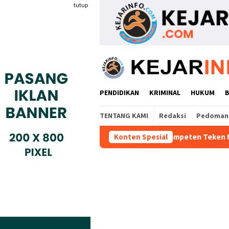
Loncat
tutup
ke
konten
PENDIDIKAN
KRIMINAL
HUKUM
TENTANG KAMI
Redaksi
Pedoman 
 Industri Gyokai Indonesia Kompeten Teken MoU Dengan BBPVP Se
Konten Spesial