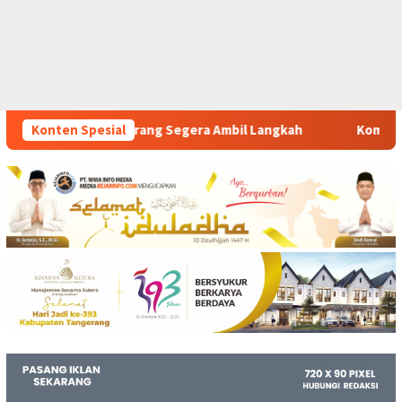
ra Ambil Langkah
Konten Spesial
Komitmen Polsek Tigaraksa Tindak Te