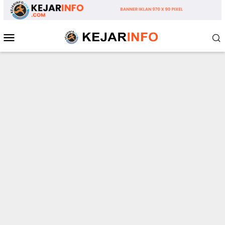
Loncat
ke
konten
Menu
Mobile